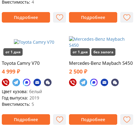
Вместимость:
4
Подробнее
Подробнее
от 1 дня
от 1 дня
без залога
Toyota Camry V70
Mercedes-Benz Maybach S450
4 999 ₽
2 500 ₽
Цвет кузова:
белый
Год выпуска:
2019
Вместимость:
5
Подробнее
Подробнее