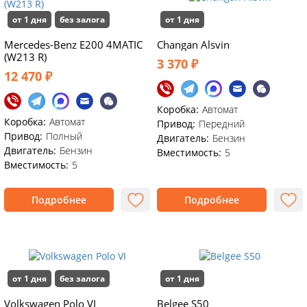
от 1 дня
без залога
от 1 дня
Mercedes-Benz E200 4MATIC
Changan Alsvin
(W213 R)
3 370 ₽
12 470 ₽
Коробка:
Автомат
Коробка:
Автомат
Привод:
Передний
Привод:
Полный
Двигатель:
Бензин
Двигатель:
Бензин
Вместимость:
5
Вместимость:
5
Подробнее
Подробнее
от 1 дня
без залога
от 1 дня
Volkswagen Polo VI
Belgee S50