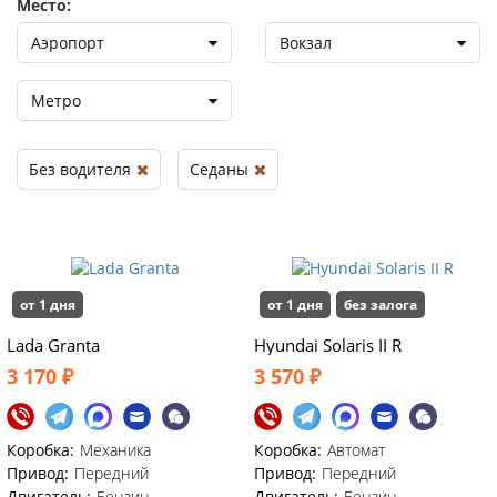
Место:
Аэропорт
Вокзал
Метро
Без водителя
Седаны
от 1 дня
от 1 дня
без залога
Lada Granta
Hyundai Solaris II R
3 170 ₽
3 570 ₽
Коробка:
Механика
Коробка:
Автомат
Привод:
Передний
Привод:
Передний
Двигатель:
Бензин
Двигатель:
Бензин