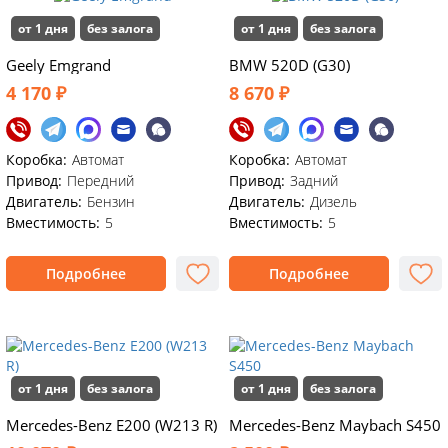
от 1 дня
без залога
от 1 дня
без залога
Geely Emgrand
BMW 520D (G30)
4 170 ₽
8 670 ₽
Коробка:
Автомат
Коробка:
Автомат
Привод:
Передний
Привод:
Задний
Двигатель:
Бензин
Двигатель:
Дизель
Вместимость:
5
Вместимость:
5
Подробнее
Подробнее
от 1 дня
без залога
от 1 дня
без залога
Mercedes-Benz E200 (W213 R)
Mercedes-Benz Maybach S450