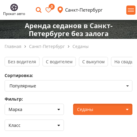
0
Санкт-Петербург
Прокат авто
Аренда седанов в Санкт-
Петербурге без залога
Главная
Санкт-Петербург
Седаны
Без водителя
С водителем
С выкупом
На свадьб
Сортировка:
Фильтр:
Марка
Седаны
Класс