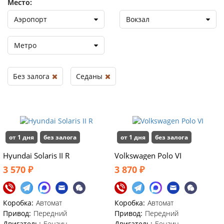
Место:
Аэропорт
Вокзал
Метро
Без залога
Седаны
от 1 дня
без залога
от 1 дня
без залога
Hyundai Solaris II R
Volkswagen Polo VI
3 570 ₽
3 870 ₽
Коробка:
Автомат
Коробка:
Автомат
Привод:
Передний
Привод:
Передний
Двигатель:
Бензин
Двигатель:
Бензин