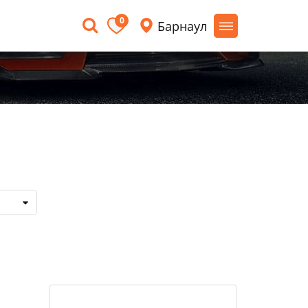
0
Барнаул