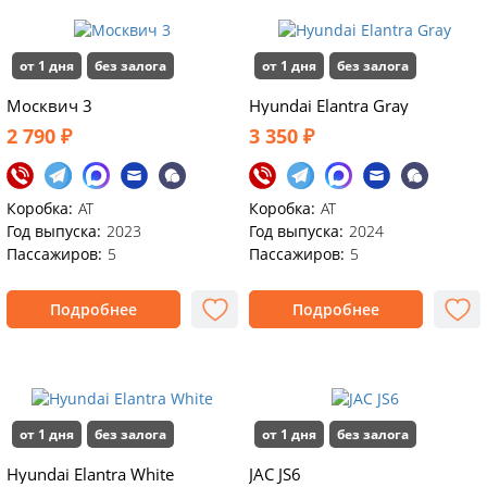
от 1 дня
без залога
от 1 дня
без залога
Москвич 3
Hyundai Elаntra Gray
2 790 ₽
3 350 ₽
Коробка:
АТ
Коробка:
AT
Год выпуска:
2023
Год выпуска:
2024
Пассажиров:
5
Пассажиров:
5
Подробнее
Подробнее
от 1 дня
без залога
от 1 дня
без залога
Hyundai Elantra White
JAC JS6