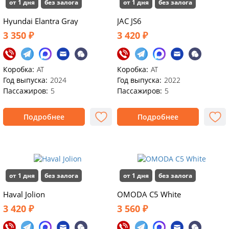
от 1 дня
без залога
от 1 дня
без залога
Hyundai Elаntra Gray
JАС JS6
3 350 ₽
3 420 ₽
Коробка:
AT
Коробка:
АТ
Год выпуска:
2024
Год выпуска:
2022
Пассажиров:
5
Пассажиров:
5
Подробнее
Подробнее
от 1 дня
без залога
от 1 дня
без залога
Haval Jolion
OMODA C5 White
3 420 ₽
3 560 ₽