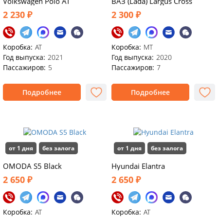
Volkswagen Polo АТ
ВАЗ (Lada) Largus Cross
2 230 ₽
2 300 ₽
Коробка:
AT
Коробка:
MT
Год выпуска:
2021
Год выпуска:
2020
Пассажиров:
5
Пассажиров:
7
Подробнее
Подробнее
от 1 дня
без залога
от 1 дня
без залога
OMODA S5 Black
Hyundai Elantra
2 650 ₽
2 650 ₽
Коробка:
АТ
Коробка:
AT