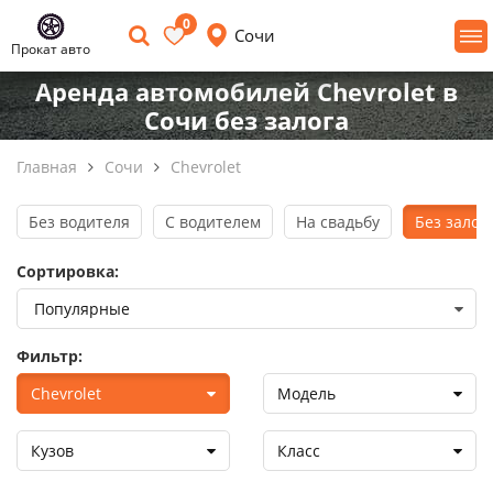
0
Сочи
Прокат авто
Аренда автомобилей Chevrolet в
Сочи без залога
Главная
Сочи
Chevrolet
Без водителя
С водителем
На свадьбу
Без залог
Сортировка:
Фильтр:
Chevrolet
Модель
Кузов
Класс