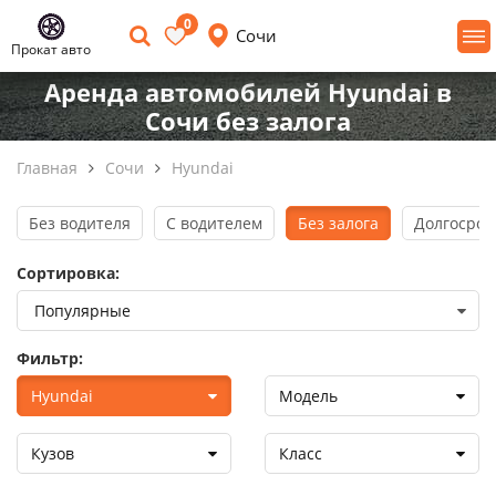
0
Сочи
Прокат авто
Аренда автомобилей Hyundai в
Сочи без залога
Главная
Сочи
Hyundai
Без водителя
С водителем
Без залога
Долгосроч
Сортировка:
Фильтр:
Hyundai
Модель
Кузов
Класс