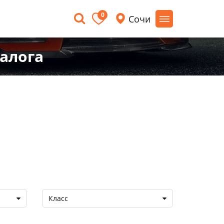
0
Сочи
залога
Класс