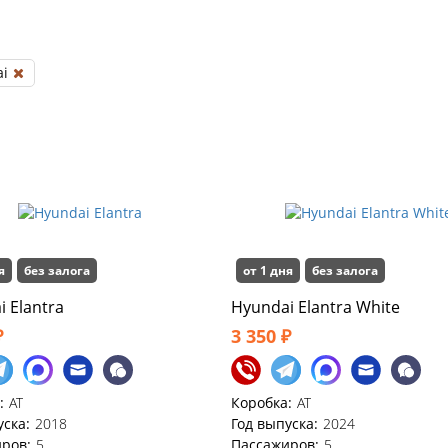
i
я
без залога
от 1 дня
без залога
 Elantra
Hyundai Elantra White
₽
3 350 ₽
:
AT
Коробка:
AT
уска:
2018
Год выпуска:
2024
ров:
5
Пассажиров:
5