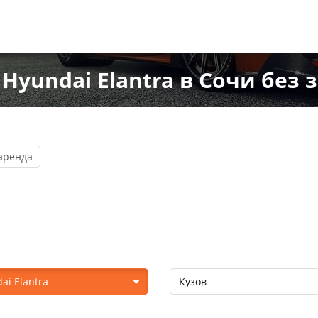
yundai Elantra в Сочи без 
аренда
ai Elantra
Кузов