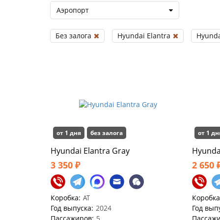
Аэропорт
Без залога
Hyundai Elantra
Hyunda
от 1 дня
без залога
от 1 дн
Hyundai Elаntra Gray
Hyundai
3 350 ₽
2 650 
Коробка:
AT
Коробка
Год выпуска:
2024
Год вып
Пассажиров:
5
Пассажи