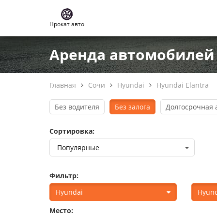
Прокат авто
Аренда автомобилей H
Главная
Сочи
Hyundai
Hyundai Elantra
Без водителя
Без залога
Долгосрочная 
Сортировка:
Фильтр:
Hyundai
Hyund
Место: