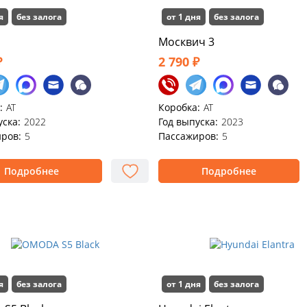
я
без залога
от 1 дня
без залога
Моcквич 3
₽
2 790 ₽
:
АТ
Коробка:
АТ
уска:
2022
Год выпуска:
2023
ров:
5
Пассажиров:
5
Подробнее
Подробнее
я
без залога
от 1 дня
без залога