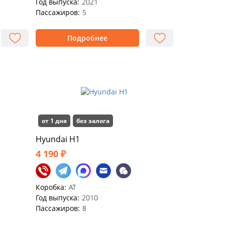
Год выпуска:
2021
Пассажиров:
5
Подробнее
от 1 дня
без залога
Hyundai H1
4 190 ₽
Коробка:
АТ
Год выпуска:
2010
Пассажиров:
8