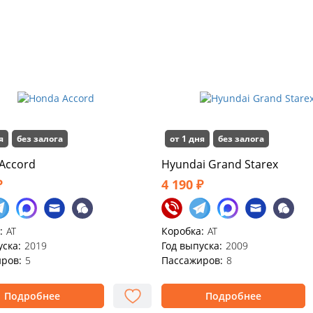
я
без залога
от 1 дня
без залога
Accord
Hyundai Grand Starex
₽
4 190 ₽
:
АТ
Коробка:
АТ
уска:
2019
Год выпуска:
2009
ров:
5
Пассажиров:
8
Подробнее
Подробнее