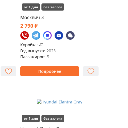
от 1 дня
без залога
Москвич 3
2 790 ₽
Коробка:
АТ
Год выпуска:
2023
Пассажиров:
5
Подробнее
от 1 дня
без залога