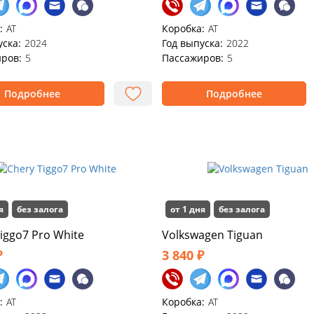
:
АТ
Коробка:
АТ
уска:
2024
Год выпуска:
2022
ров:
5
Пассажиров:
5
Подробнее
Подробнее
я
без залога
от 1 дня
без залога
iggo7 Pro White
Volkswagen Tiguan
₽
3 840 ₽
:
АТ
Коробка:
АТ