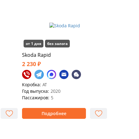
от 1 дня
без залога
Skoda Rapid
2 230 ₽
Коробка:
AT
Год выпуска:
2020
Пассажиров:
5
Подробнее