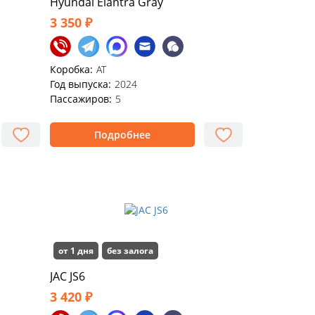
Hyundai Elаntra Gray
3 350 ₽
Коробка:
AT
Год выпуска:
2024
Пассажиров:
5
Подробнее
от 1 дня
без залога
JАС JS6
3 420 ₽