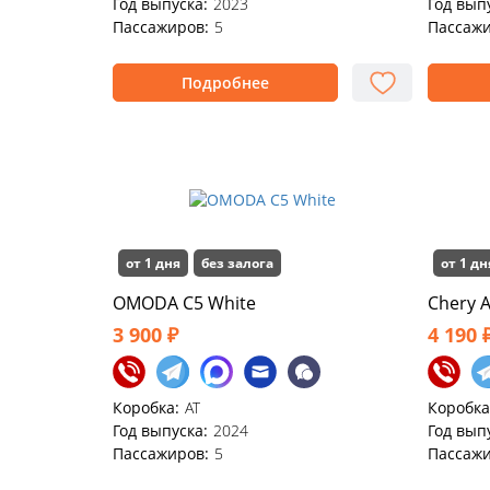
Год выпуска:
2023
Год вып
Пассажиров:
5
Пассажи
Подробнее
от 1 дня
без залога
от 1 дн
OMODA C5 White
Chery A
3 900 ₽
4 190 
Коробка:
AT
Коробка
Год выпуска:
2024
Год вып
Пассажиров:
5
Пассажи