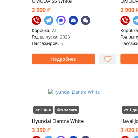
OMODA S5 White
OMODA 
2 900 ₽
2 900 
Коробка:
АТ
Коробка
Год выпуска:
2023
Год вып
Пассажиров:
5
Пассажи
Подробнее
от 1 дня
без залога
от 1 дн
Hyundai Elantra White
Haval J
3 350 ₽
3 420 