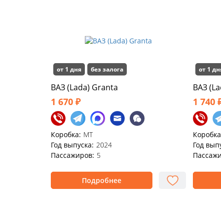
от 1 дня
без залога
от 1 дн
ВАЗ (Lada) Granta
ВАЗ (La
1 670 ₽
1 740 
Коробка:
MT
Коробка
Год выпуска:
2024
Год вып
Пассажиров:
5
Пассажи
Подробнее