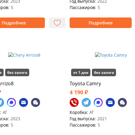
уска:
2023
Год выпуска:
2022
ров:
5
Пассажиров:
5
Подробнее
Подробнее
я
без залога
от 1 дня
без залога
rrizo8
Toyota Camry
₽
4 190 ₽
:
АТ
Коробка:
AT
уска:
2023
Год выпуска:
2021
ров:
5
Пассажиров:
5