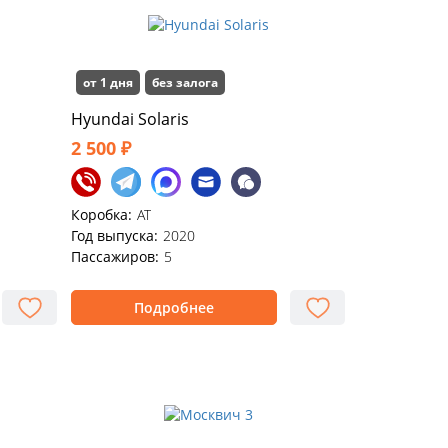
от 1 дня
без залога
Hyundai Solaris
2 500 ₽
Коробка:
AT
Год выпуска:
2020
Пассажиров:
5
Подробнее