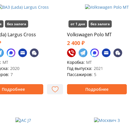
я
без залога
от 1 дня
без залога
da) Largus Cross
Volkswagen Polo MT
₽
2 400 ₽
:
MT
Коробка:
MT
уска:
2020
Год выпуска:
2021
ров:
7
Пассажиров:
5
Подробнее
Подробнее