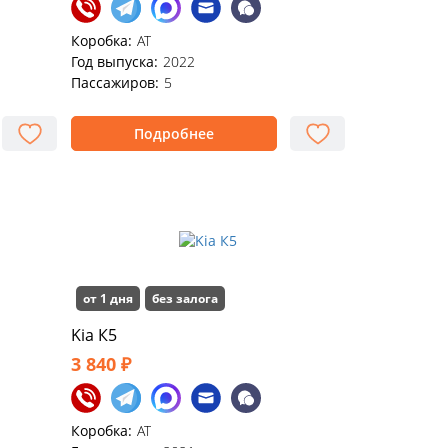
Коробка:
АТ
Год выпуска:
2022
Пассажиров:
5
Подробнее
от 1 дня
без залога
Kia К5
3 840 ₽
Коробка:
AT