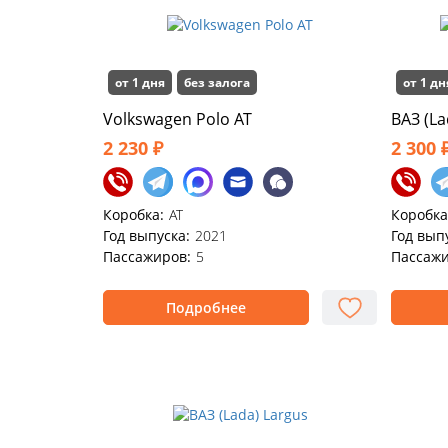
от 1 дня
без залога
от 1 дн
Volkswagen Polo АТ
ВАЗ (La
2 230 ₽
2 300 
Коробка:
AT
Коробка
Год выпуска:
2021
Год вып
Пассажиров:
5
Пассажи
Подробнее