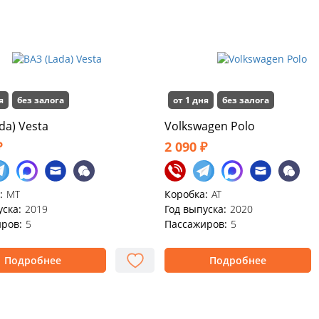
я
без залога
от 1 дня
без залога
da) Vesta
Volkswagen Polo
₽
2 090 ₽
:
MT
Коробка:
AT
уска:
2019
Год выпуска:
2020
ров:
5
Пассажиров:
5
Подробнее
Подробнее