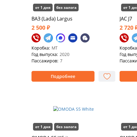
от 1 дня
без залога
от 1 дн
ВАЗ (Lada) Largus
JAC J7
2 500 ₽
2 720 
Коробка:
MT
Коробка
Год выпуска:
2020
Год вып
Пассажиров:
7
Пассажи
Подробнее
от 1 дня
без залога
от 1 дн