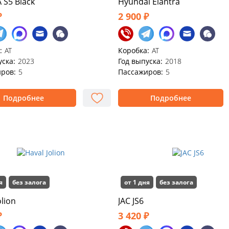
S5 Black
Hyundai Elantra
₽
2 900 ₽
:
АТ
Коробка:
AT
уска:
2023
Год выпуска:
2018
ров:
5
Пассажиров:
5
Подробнее
Подробнее
я
без залога
от 1 дня
без залога
olion
JAC JS6
₽
3 420 ₽