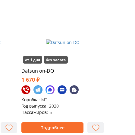
от 1 дня
без залога
Datsun on‑DO
1 670 ₽
Коробка:
MT
Год выпуска:
2020
Пассажиров:
5
Подробнее