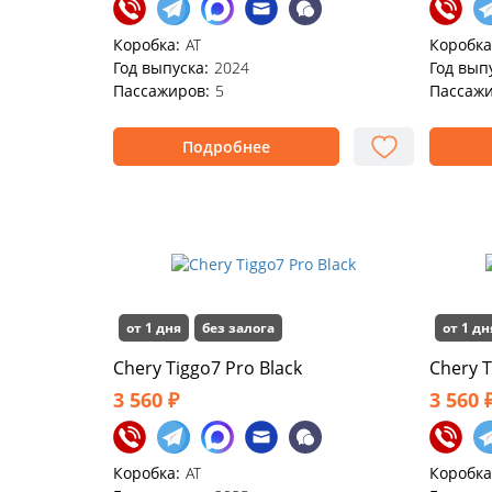
Коробка:
AT
Коробка
Год выпуска:
2024
Год вып
Пассажиров:
5
Пассажи
Подробнее
от 1 дня
без залога
от 1 дн
Chery Tiggo7 Pro Black
Chery T
3 560 ₽
3 560 
Коробка:
AT
Коробка