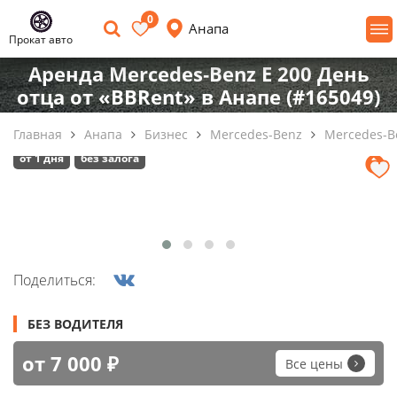
0
Анапа
Прокат авто
Аренда Mercedes‑Benz E 200 День
отца от «BBRent» в Анапе (#165049)
Главная
Анапа
Бизнес
Mercedes-Benz
Mercedes-Be
от 1 дня
без залога
Поделиться:
БЕЗ ВОДИТЕЛЯ
от 7 000 ₽
Все цены