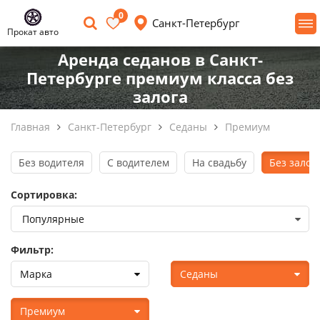
0
Санкт-Петербург
Прокат авто
Аренда седанов в Санкт-
Петербурге премиум класса без
залога
Главная
Санкт-Петербург
Седаны
Премиум
Без водителя
С водителем
На свадьбу
Без залог
Сортировка:
Фильтр:
Марка
Седаны
Премиум