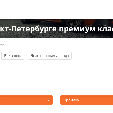
нкт-Петербурге премиум кла
ум
Без залога
Долгосрочная аренда
ны
Премиум