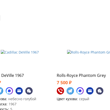
c DeVille 1967
Rolls-Royce Phantom Grey
₽
7 500 ₽
зова:
небесно голубой
Цвет кузова:
серый
уска:
1967
ость:
5