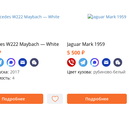
es W222 Maybach — White
Jaguar Mark 1959
₽
5 500 ₽
уска:
2017
Цвет кузова:
рубиново-белый
ость:
4
Подробнее
Подробнее