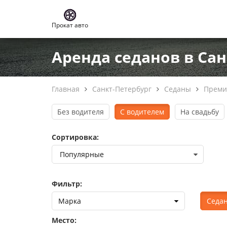
Прокат авто
Аренда седанов в Са
Главная
Санкт-Петербург
Седаны
Преми
Без водителя
С водителем
На свадьбу
Сортировка:
Фильтр:
Марка
Седа
Место: