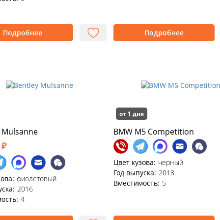
Подробнее
Подробнее
от 1 дня
y Mulsanne
BMW M5 Competition
 ₽
Цвет кузова:
черный
Год выпуска:
2018
зова:
фиолетовый
Вместимость:
5
уска:
2016
ость:
4