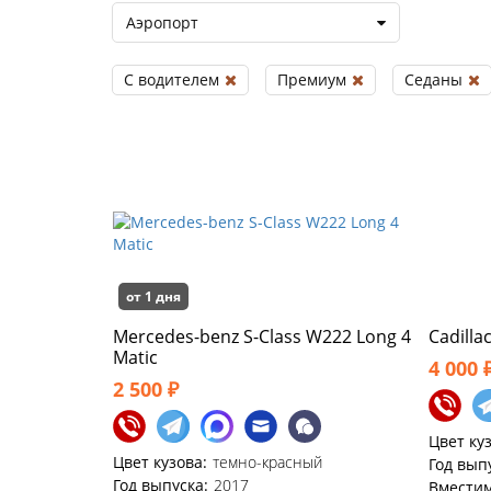
Аэропорт
С водителем
Премиум
Седаны
от 1 дня
Mercedes-benz S-Class W222 Long 4
Cadilla
Matic
4 000 
2 500 ₽
Цвет ку
Цвет кузова:
темно-красный
Год вып
Год выпуска:
2017
Вместим