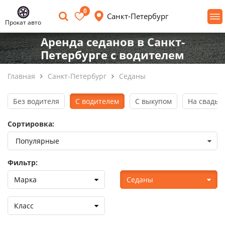
0
Санкт-Петербург
Прокат авто
Аренда седанов в Санкт-
Петербурге с водителем
Главная
Санкт-Петербург
Седаны
Без водителя
С водителем
С выкупом
На свадьб
Сортировка:
Фильтр:
Марка
Седаны
Класс