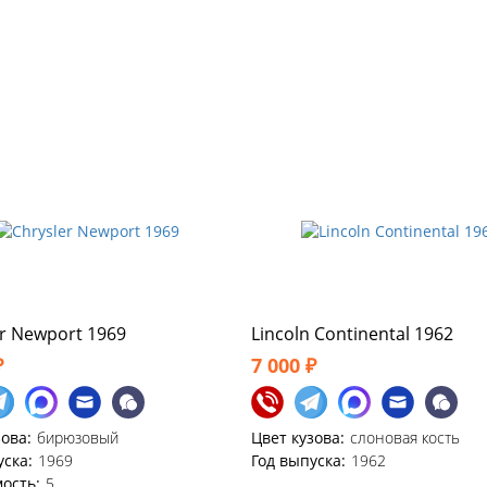
er Newport 1969
Lincoln Continental 1962
₽
7 000 ₽
зова:
бирюзовый
Цвет кузова:
слоновая кость
уска:
1969
Год выпуска:
1962
ость:
5