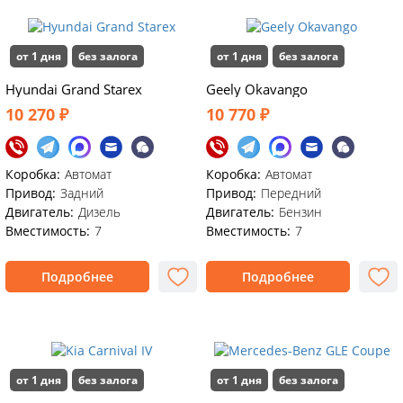
от 1 дня
без залога
от 1 дня
без залога
Hyundai Grand Starex
Geely Okavango
10 270 ₽
10 770 ₽
Коробка:
Автомат
Коробка:
Автомат
Привод:
Задний
Привод:
Передний
Двигатель:
Дизель
Двигатель:
Бензин
Вместимость:
7
Вместимость:
7
Подробнее
Подробнее
от 1 дня
без залога
от 1 дня
без залога