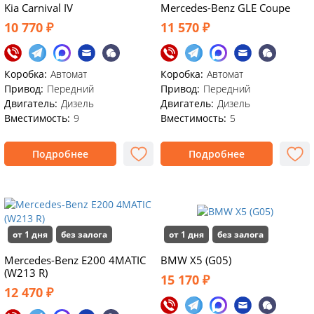
Kia Carnival IV
Mercedes-Benz GLE Coupe
10 770 ₽
11 570 ₽
Коробка:
Автомат
Коробка:
Автомат
Привод:
Передний
Привод:
Передний
Двигатель:
Дизель
Двигатель:
Дизель
Вместимость:
9
Вместимость:
5
Подробнее
Подробнее
от 1 дня
без залога
от 1 дня
без залога
Mercedes-Benz E200 4MATIC
BMW X5 (G05)
(W213 R)
15 170 ₽
12 470 ₽