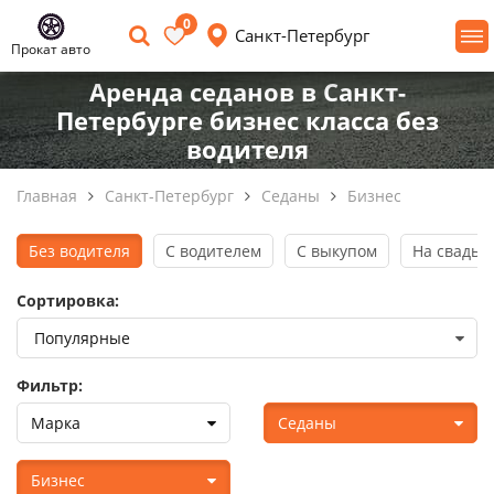
0
Санкт-Петербург
Прокат авто
Аренда седанов в Санкт-
Петербурге бизнес класса без
водителя
Главная
Санкт-Петербург
Седаны
Бизнес
Без водителя
С водителем
С выкупом
На свадьб
Сортировка:
Фильтр:
Марка
Седаны
Бизнес