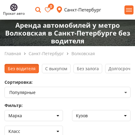
0
Санкт-Петербург
Прокат авто
Аренда автомобилей у метро
Волковская в Санкт-Петербурге без
водителя
Главная
Санкт-Петербург
Волковская
Без водителя
С выкупом
Без залога
Долгосрочна
Сортировка:
Фильтр:
Марка
Кузов
Класс