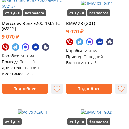
от 1 дня
без залога
от 1 дня
без залога
Mercedes-Benz E200 4MATIC
BMW X3 (G01)
(W213)
9 070 ₽
9 070 ₽
Коробка:
Автомат
Коробка:
Автомат
Привод:
Передний
Привод:
Полный
Вместимость:
5
Двигатель:
Бензин
Вместимость:
5
Подробнее
Подробнее
от 1 дня
от 1 дня
без залога