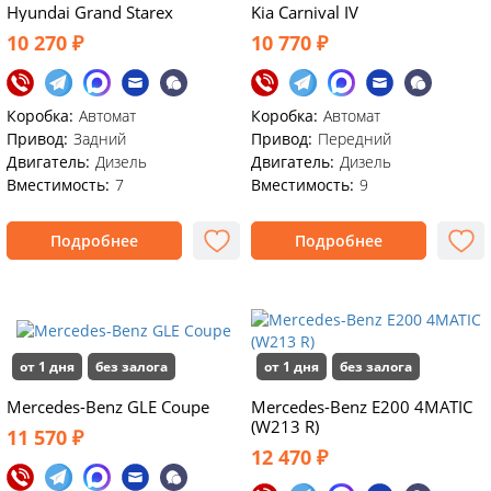
Hyundai Grand Starex
Kia Carnival IV
10 270 ₽
10 770 ₽
Коробка:
Автомат
Коробка:
Автомат
Привод:
Задний
Привод:
Передний
Двигатель:
Дизель
Двигатель:
Дизель
Вместимость:
7
Вместимость:
9
Подробнее
Подробнее
от 1 дня
без залога
от 1 дня
без залога
Mercedes-Benz GLE Coupe
Mercedes-Benz E200 4MATIC
(W213 R)
11 570 ₽
12 470 ₽