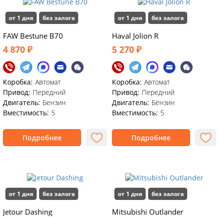
от 1 дня
без залога
от 1 дня
без залога
FAW Bestune B70
Haval Jolion R
4 870 ₽
5 270 ₽
Коробка:
Автомат
Коробка:
Автомат
Привод:
Передний
Привод:
Передний
Двигатель:
Бензин
Двигатель:
Бензин
Вместимость:
5
Вместимость:
5
Подробнее
Подробнее
от 1 дня
без залога
от 1 дня
без залога
Jetour Dashing
Mitsubishi Outlander