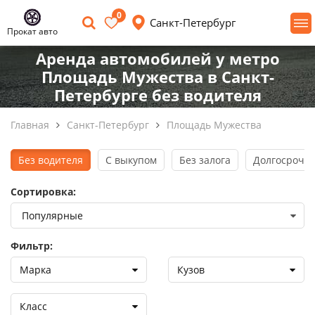
0
Санкт-Петербург
Прокат авто
Аренда автомобилей у метро
Площадь Мужества в Санкт-
Петербурге без водителя
Главная
Санкт-Петербург
Площадь Мужества
Без водителя
С выкупом
Без залога
Долгосрочна
Сортировка:
Фильтр:
Марка
Кузов
Класс