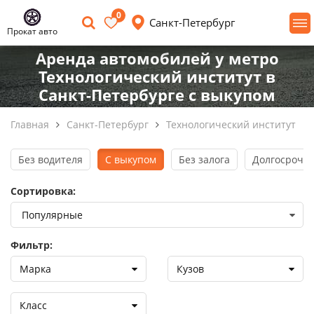
0
Санкт-Петербург
Прокат авто
Аренда автомобилей у метро
Технологический институт в
Санкт-Петербурге с выкупом
Главная
Санкт-Петербург
Технологический институт
Без водителя
С выкупом
Без залога
Долгосрочна
Сортировка:
Фильтр:
Марка
Кузов
Класс