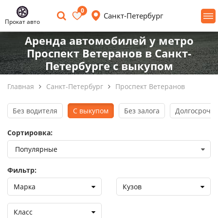
0
Санкт-Петербург
Прокат авто
Аренда автомобилей у метро
Проспект Ветеранов в Санкт-
Петербурге с выкупом
Главная
Санкт-Петербург
Проспект Ветеранов
Без водителя
С выкупом
Без залога
Долгосрочна
Сортировка:
Фильтр:
Марка
Кузов
Класс