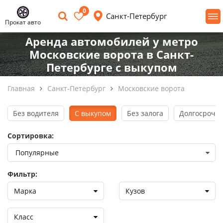
0
Санкт-Петербург
Прокат авто
Аренда автомобилей у метро
Московские ворота в Санкт-
Петербурге с выкупом
Главная
Санкт-Петербург
Московские ворота
Без водителя
С выкупом
Без залога
Долгосрочна
Сортировка:
Фильтр:
Марка
Кузов
Класс