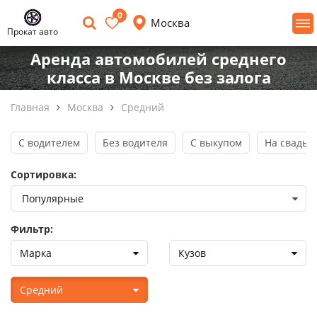
0
Москва
Прокат авто
Аренда автомобилей среднего
класса в Москве без залога
Главная
Москва
Средний
С водителем
Без водителя
С выкупом
На свадьб
Сортировка:
Фильтр:
Марка
Кузов
Средний