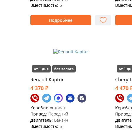
Вместимость:
5
Вместим
Подробнее
от 1 дня
без залога
от 1 дн
Renault Kaptur
Chery T
4 370 ₽
4 470 
Коробка:
Автомат
Коробка
Привод:
Передний
Привод:
Двигатель:
Бензин
Двигате
Вместимость:
5
Вместим