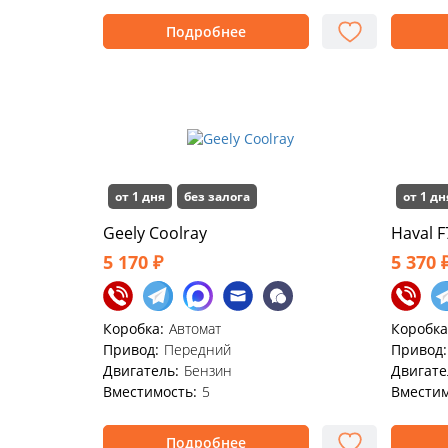
Подробнее
от 1 дня
без залога
от 1 дн
Geely Coolray
Haval F
5 170 ₽
5 370 
Коробка:
Автомат
Коробка
Привод:
Передний
Привод:
Двигатель:
Бензин
Двигате
Вместимость:
5
Вместим
Подробнее