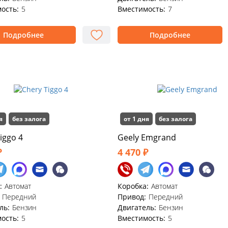
ость:
5
Вместимость:
7
Подробнее
Подробнее
я
без залога
от 1 дня
без залога
iggo 4
Geely Emgrand
₽
4 470 ₽
:
Автомат
Коробка:
Автомат
Передний
Привод:
Передний
ль:
Бензин
Двигатель:
Бензин
ость:
5
Вместимость:
5