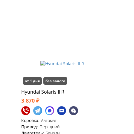
от 1 дня
без залога
Hyundai Solaris II R
3 870 ₽
Коробка:
Автомат
Привод:
Передний
Двигатель:
Бензин