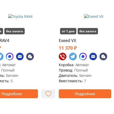
я
без залога
от 1 дня
без залога
 RAV4
Exeed VX
₽
11 370 ₽
:
Автомат
Коробка:
Автомат
Полный
Привод:
Полный
ль:
Бензин
Двигатель:
Бензин
ость:
5
Вместимость:
7
Подробнее
Подробнее