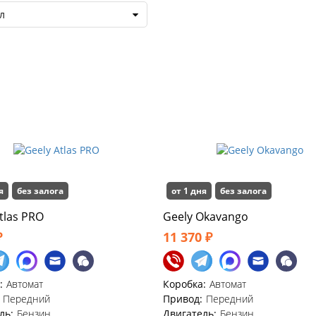
л
я
без залога
от 1 дня
без залога
tlas PRO
Geely Okavango
₽
11 370 ₽
:
Автомат
Коробка:
Автомат
Передний
Привод:
Передний
ль:
Бензин
Двигатель:
Бензин