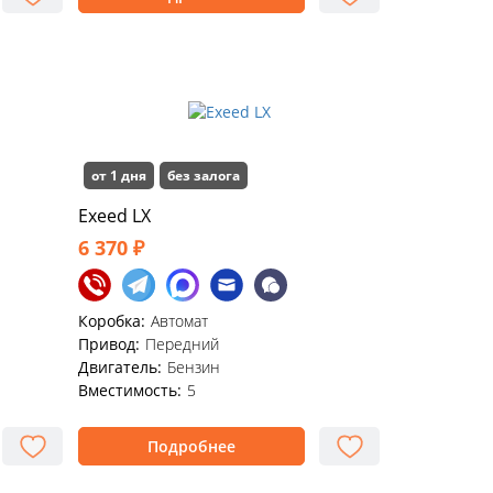
от 1 дня
без залога
Exeed LX
6 370 ₽
Коробка:
Автомат
Привод:
Передний
Двигатель:
Бензин
Вместимость:
5
Подробнее