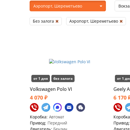
Аэропорт, Шереметьево
Вокза
Без залога
Аэропорт, Шереметьево
от 1 дня
без залога
от 1 дн
Volkswagen Polo VI
Geely A
4 070 ₽
6 170 
Коробка:
Автомат
Коробка
Привод:
Передний
Привод:
Двигатель:
Бензин
Двигате