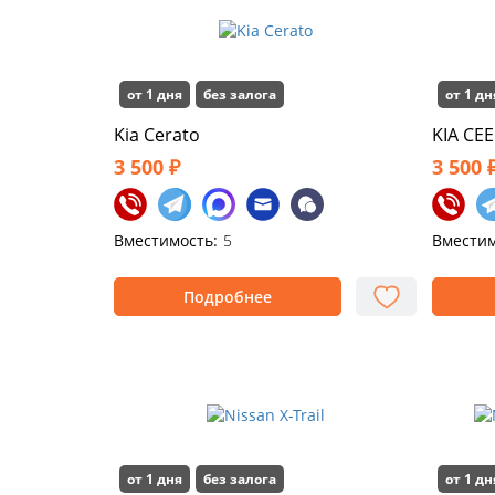
от 1 дня
без залога
от 1 дн
Kia Cerato
KIA CE
3 500 ₽
3 500 
Вместимость:
5
Вместим
Подробнее
от 1 дня
без залога
от 1 дн