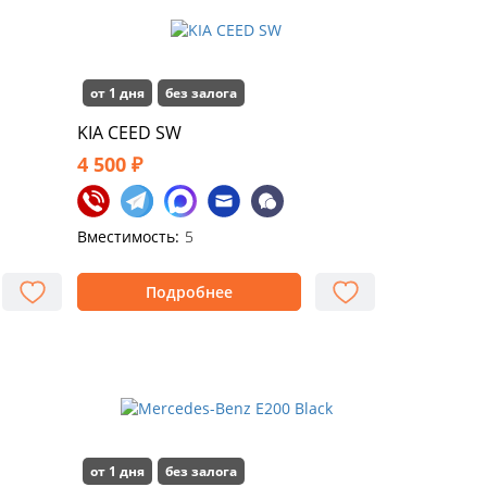
от 1 дня
без залога
KIA CEED SW
4 500 ₽
Вместимость:
5
Подробнее
от 1 дня
без залога