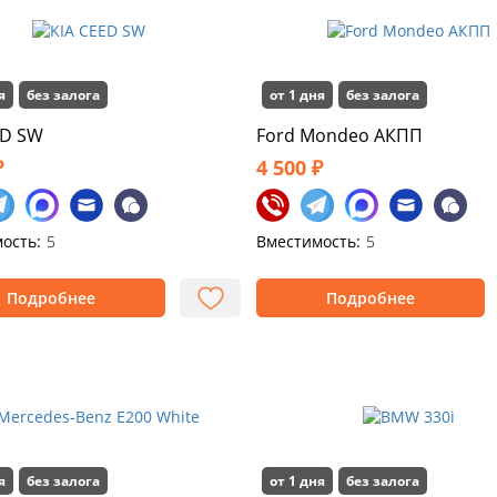
я
без залога
от 1 дня
без залога
ED SW
Ford Mondeo АКПП
₽
4 500 ₽
ость:
5
Вместимость:
5
Подробнее
Подробнее
я
без залога
от 1 дня
без залога