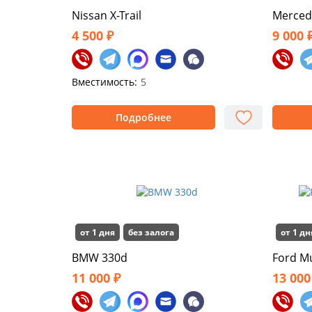
Nissan X-Trail
Merced
4 500 ₽
9 000 
Вместимость:
5
Подробнее
от 1 дня
без залога
от 1 дн
BMW 330d
Ford M
11 000 ₽
13 000