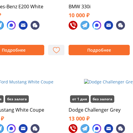
es-Benz E200 White
BMW 330i
₽
10 000 ₽
Подробнее
Подробнее
я
без залога
от 1 дня
без залога
ustang White Coupe
Dodge Challenger Grey
 ₽
13 000 ₽