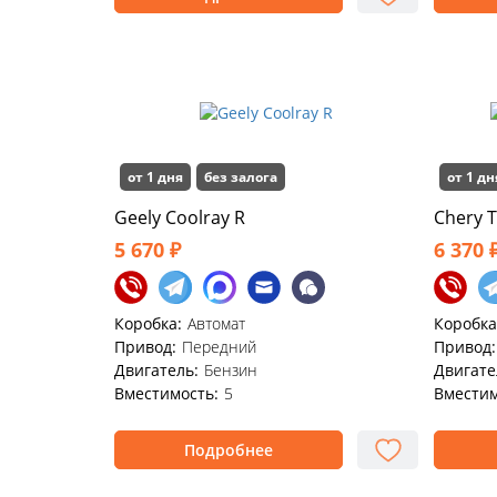
от 1 дня
без залога
от 1 дн
Geely Coolray R
Chery 
5 670 ₽
6 370 
Коробка:
Автомат
Коробка
Привод:
Передний
Привод:
Двигатель:
Бензин
Двигате
Вместимость:
5
Вместим
Подробнее