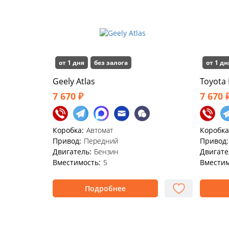
от 1 дня
без залога
от 1 дн
Geely Atlas
Toyota
7 670 ₽
7 670 
Коробка:
Автомат
Коробка
Привод:
Передний
Привод:
Двигатель:
Бензин
Двигате
Вместимость:
5
Вместим
Подробнее