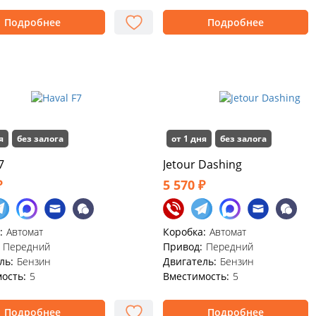
Подробнее
Подробнее
я
без залога
от 1 дня
без залога
7
Jetour Dashing
₽
5 570 ₽
:
Автомат
Коробка:
Автомат
Передний
Привод:
Передний
ль:
Бензин
Двигатель:
Бензин
ость:
5
Вместимость:
5
Подробнее
Подробнее