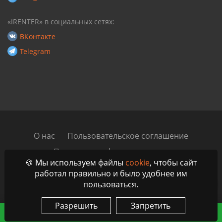
«IRENTER» в социальных сетях:
ВКонтакте
Telegram
О нас
Пользовательское соглашение
Политика конфиденциальности
🍪 Мы используем файлы
cookie
, чтобы сайт
Автомобильный блог
Контакты
работал правильно и было удобнее им
пользоваться.
© 2023 - 2026 IRenter - Маркетплейс аренды и проката
автомобилей по всей России, ЕАЭС и ОАЭ
Разрешить
Запретить
ЗАБРОНИРОВАТЬ