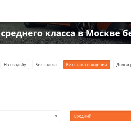
среднего класса в Москве б
На свадьбу
Без залога
Без стажа вождения
Долгос
Средний