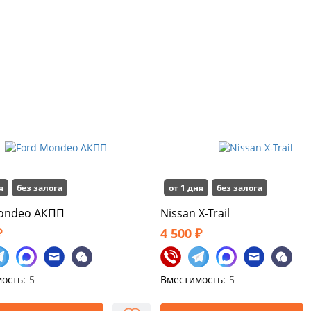
я
без залога
от 1 дня
без залога
ondeo АКПП
Nissan X-Trail
₽
4 500 ₽
ость:
5
Вместимость:
5