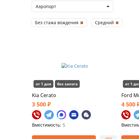
Аэропорт
Без стажа вождения
Средний
от 1 дня
без залога
от 1 дн
Kia Cerato
Ford M
3 500 ₽
4 500 
Вместимость:
5
Вместим