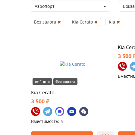
Аэропорт
Вокза
Без залога
Kia Cerato
Kia
Kia Cer
3 500 
Вместим
от 1 дня
без залога
Kia Cerato
3 500 ₽
Вместимость:
5