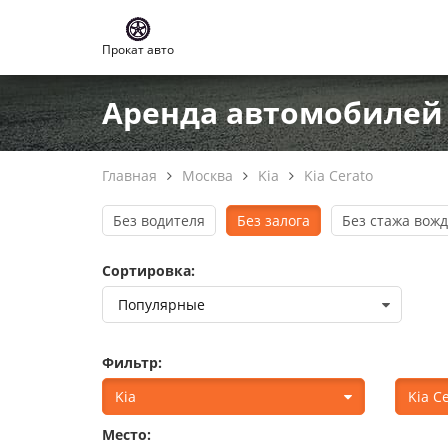
Прокат авто
Аренда автомобилей K
Главная
Москва
Kia
Kia Cerato
Без водителя
Без залога
Без стажа вож
Сортировка:
Фильтр:
Kia
Kia C
Место: