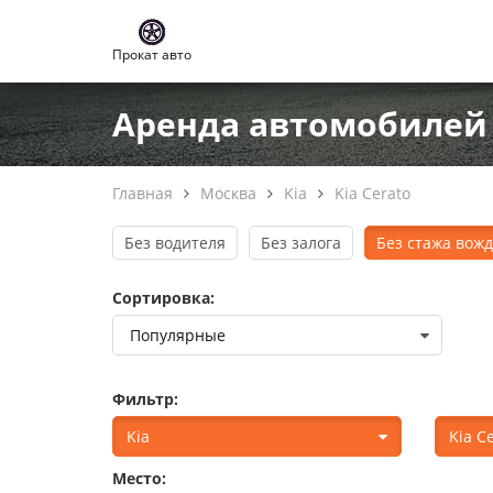
Прокат авто
Аренда автомобилей 
Главная
Москва
Kia
Kia Cerato
Без водителя
Без залога
Без стажа вож
Сортировка:
Фильтр:
Kia
Kia C
Место: