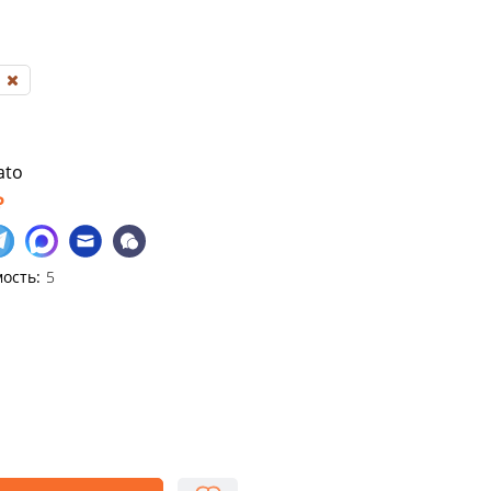
a
ato
₽
ость:
5