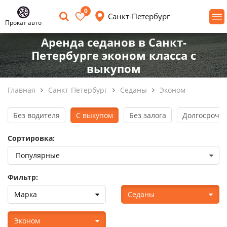
0
Санкт-Петербург
Прокат авто
Аренда седанов в Санкт-
Петербурге эконом класса с
выкупом
Главная
Санкт-Петербург
Седаны
Эконом
Без водителя
С выкупом
Без залога
Долгосрочна
Сортировка:
Фильтр:
Марка
Седаны
Эконом