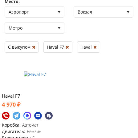
Место:
Аэропорт
Вокзал
Метро
С выкупом
Haval F7
Haval
Haval F7
4 970 ₽
Коробка:
Автомат
Двигатель:
Бензин
Вместимость:
5