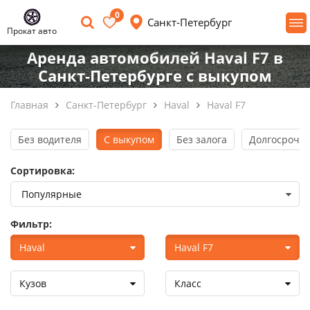
0
Санкт-Петербург
Прокат авто
Аренда автомобилей Haval F7 в
Санкт-Петербурге с выкупом
Главная
Санкт-Петербург
Haval
Haval F7
Без водителя
С выкупом
Без залога
Долгосрочна
Сортировка:
Фильтр:
Haval
Haval F7
Кузов
Класс