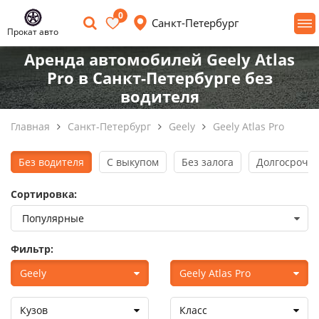
0
Санкт-Петербург
Прокат авто
Аренда автомобилей Geely Atlas
Pro в Санкт-Петербурге без
водителя
Главная
Санкт-Петербург
Geely
Geely Atlas Pro
Без водителя
С выкупом
Без залога
Долгосрочна
Сортировка:
Фильтр:
Geely
Geely Atlas Pro
Кузов
Класс