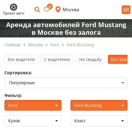
0
Москва
Прокат авто
Аренда автомобилей Ford Mustang
в Москве без залога
Главная
Москва
Ford
Ford Mustang
Без водителя
С водителем
На свадьбу
Без залог
Сортировка:
Фильтр:
Ford
Ford Mustang
Кузов
Класс