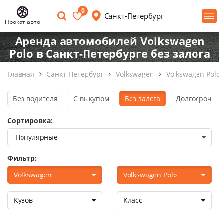
0
Санкт-Петербург
Прокат авто
Аренда автомобилей Volkswagen
Polo в Санкт-Петербурге без залога
Главная
Санкт-Петербург
Volkswagen
Volkswagen Pol
Без водителя
С выкупом
Без залога
Долгосрочна
Сортировка:
Фильтр:
Volkswagen
Volkswagen Polo
Кузов
Класс