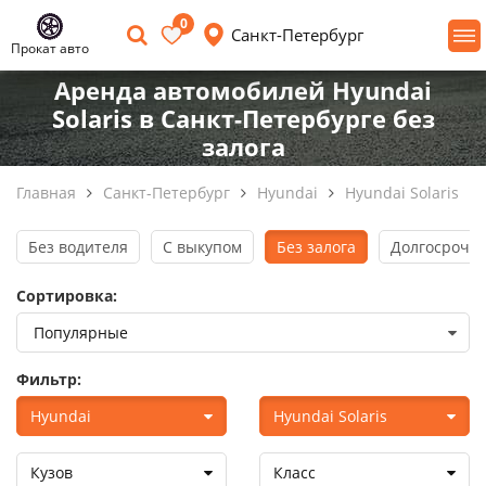
0
Санкт-Петербург
Прокат авто
Аренда автомобилей Hyundai
Solaris в Санкт-Петербурге без
залога
Главная
Санкт-Петербург
Hyundai
Hyundai Solaris
Без водителя
С выкупом
Без залога
Долгосрочна
Сортировка:
Фильтр:
Hyundai
Hyundai Solaris
Кузов
Класс