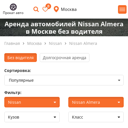
0
Москва
Прокат авто
Аренда автомобилей Nissan Almera
в Москве без водителя
Главная
Москва
Nissan
Nissan Almera
Без водителя
Долгосрочная аренда
Сортировка:
Фильтр:
Nissan
Nissan Almera
Кузов
Класс