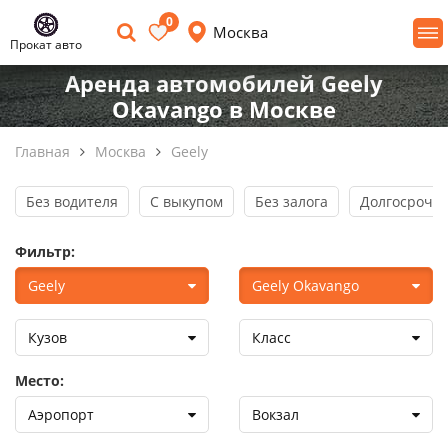
0
Москва
Прокат авто
Аренда автомобилей Geely
Okavango в Москве
Главная
Москва
Geely
Без водителя
С выкупом
Без залога
Долгосрочна
Фильтр:
Geely
Geely Okavango
Кузов
Класс
Место:
Аэропорт
Вокзал