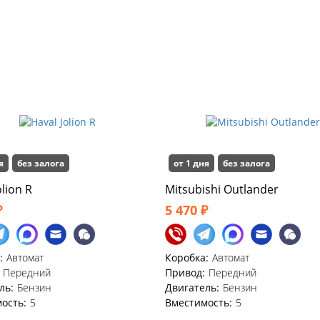
я
без залога
от 1 дня
без залога
olion R
Mitsubishi Outlander
₽
5 470 ₽
:
Автомат
Коробка:
Автомат
Передний
Привод:
Передний
ль:
Бензин
Двигатель:
Бензин
ость:
5
Вместимость:
5