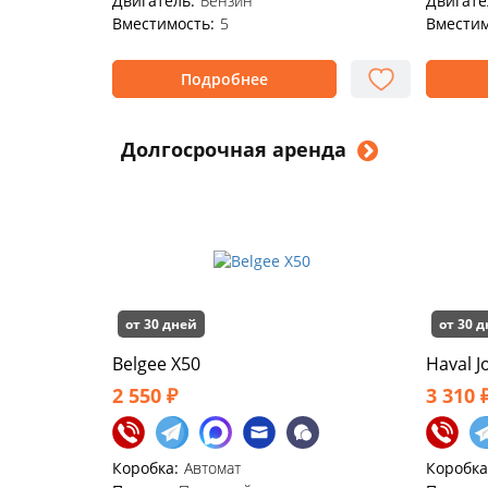
Двигатель:
Бензин
Двигате
Вместимость:
5
Вместим
Подробнее
Долгосрочная аренда
от 30 дней
от 30 
Belgee X50
Haval Jo
2 550 ₽
3 310 
Коробка:
Автомат
Коробка