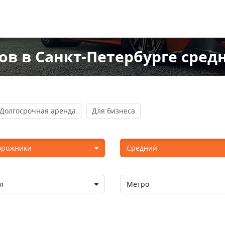
в в Санкт-Петербурге средн
Долгосрочная аренда
Для бизнеса
орожники
Средний
л
Метро