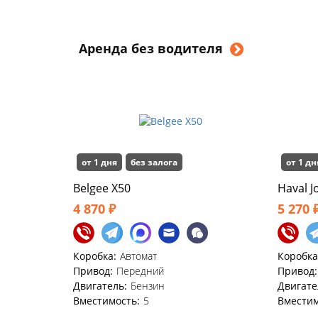
Аренда без водителя
от 1 дня
без залога
от 1 дн
Belgee X50
Haval J
4 870 ₽
5 270 
Коробка:
Автомат
Коробка
Привод:
Передний
Привод:
Двигатель:
Бензин
Двигате
Вместимость:
5
Вместим