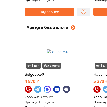
Подробнее
Аренда без залога
от 1 дня
без залога
от 1 дн
Belgee X50
Haval J
4 870 ₽
5 270 
Коробка:
Автомат
Коробка
Привод:
Передний
Привод: