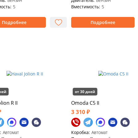
ль:
Бензин
Двигатель:
Бензин
ость:
5
Вместимость:
5
Подробнее
Подробнее
дней
от 30 дней
lion R II
Omoda C5 II
₽
3 310 ₽
:
Автомат
Коробка:
Автомат