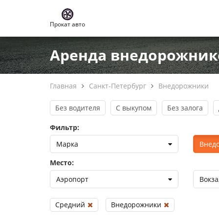
Прокат авто
Аренда внедорожнико
Главная
Санкт-Петербург
Внедорожники
Без водителя
С выкупом
Без залога
Фильтр:
Марка
Внед
Место:
Аэропорт
Вокза
Средний
Внедорожники