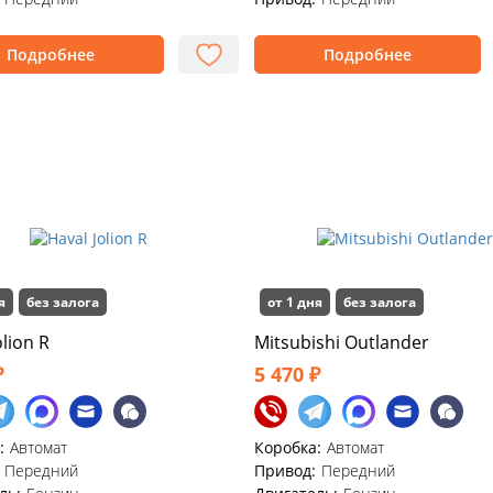
Подробнее
Подробнее
я
без залога
от 1 дня
без залога
olion R
Mitsubishi Outlander
₽
5 470 ₽
:
Автомат
Коробка:
Автомат
Передний
Привод:
Передний