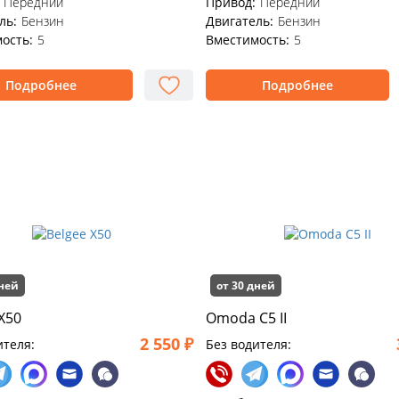
Передний
Привод:
Передний
ль:
Бензин
Двигатель:
Бензин
ость:
5
Вместимость:
5
Подробнее
Подробнее
дней
от 30 дней
X50
Omoda C5 II
2 550 ₽
ителя:
Без водителя: