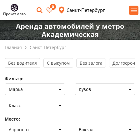
0
Санкт-Петербург
Прокат авто
Аренда автомобилей у метро
Академическая
Главная
Санкт-Петербург
Без водителя
С выкупом
Без залога
Долгосрочна
Фильтр:
Марка
Кузов
Класс
Место:
Аэропорт
Вокзал