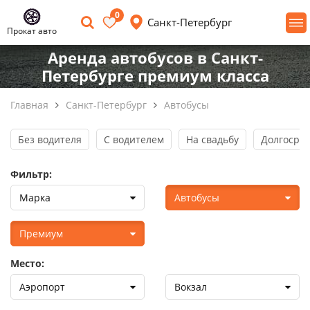
0
Санкт-Петербург
Прокат авто
Аренда автобусов в Санкт-
Петербурге премиум класса
Главная
Санкт-Петербург
Автобусы
Без водителя
С водителем
На свадьбу
Долгосро
Фильтр:
Марка
Автобусы
Премиум
Место:
Аэропорт
Вокзал