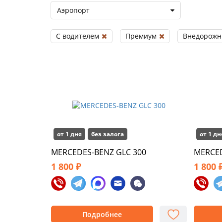
Аэропорт
С водителем
Премиум
Внедорожн
от 1 дня
без залога
от 1 дн
MERCEDES-BENZ GLC 300
MERCE
1 800 ₽
1 800 
Подробнее