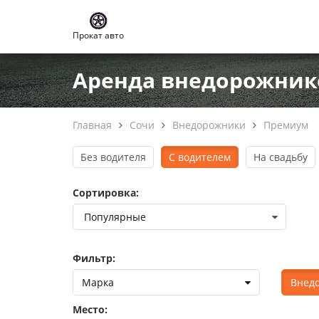
Прокат авто
Аренда внедорожнико
Главная
Сочи
Внедорожники
Премиум
Без водителя
С водителем
На свадьбу
Сортировка:
Фильтр:
Марка
Внед
Место: