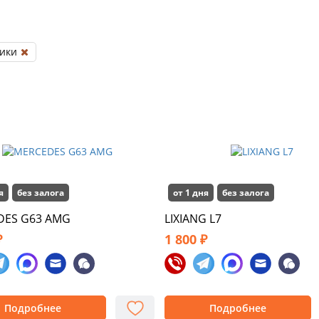
ики
я
без залога
от 1 дня
без залога
DES G63 AMG
LIXIANG L7
₽
1 800 ₽
Подробнее
Подробнее