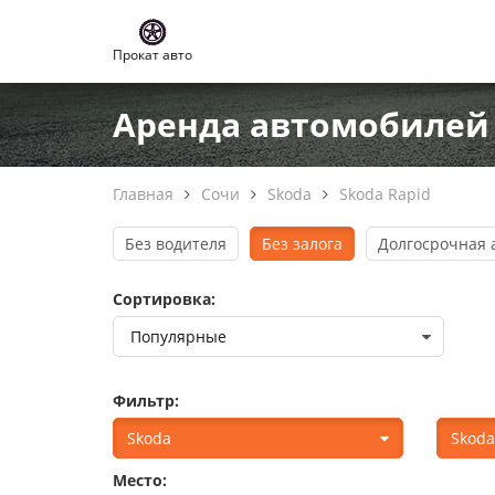
Прокат авто
Аренда автомобилей S
Главная
Сочи
Skoda
Skoda Rapid
Без водителя
Без залога
Долгосрочная 
Сортировка:
Фильтр:
Skoda
Skoda
Место: