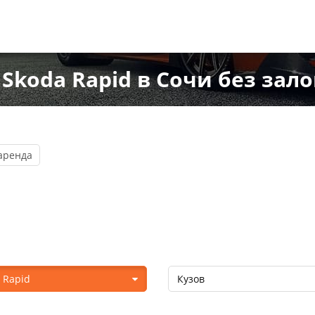
koda Rapid в Сочи без зало
аренда
 Rapid
Кузов