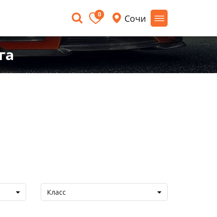
0
Сочи
га
Класс