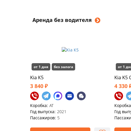
Аренда без водителя
от 1 дня
без залога
от 1 дн
Kia К5
Kia K5 
3 840 ₽
4 330 
Коробка:
AT
Коробка
Год выпуска:
2021
Год вып
Пассажиров:
5
Пассажи