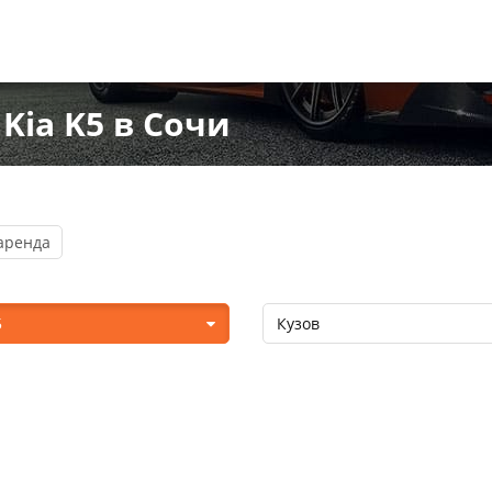
Kia K5 в Сочи
аренда
5
Кузов