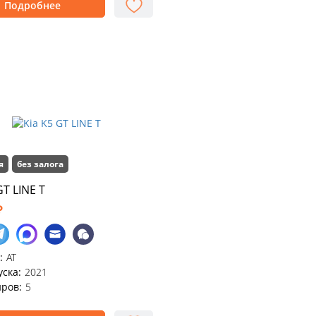
Подробнее
я
без залога
GT LINE T
₽
:
АТ
уска:
2021
ров:
5