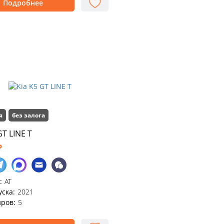
Подробнее
я
без залога
GT LINE T
₽
:
АТ
уска:
2021
ров:
5