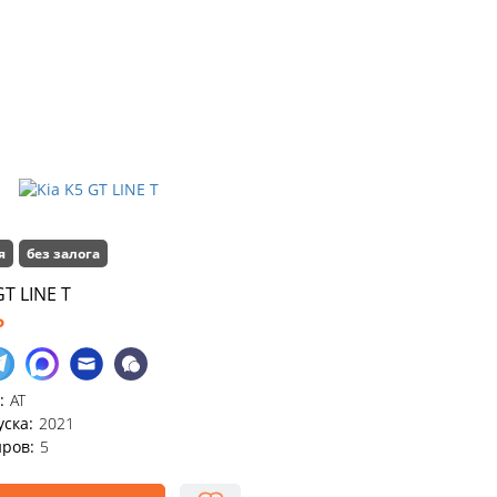
я
без залога
GT LINE T
₽
:
АТ
уска:
2021
ров:
5