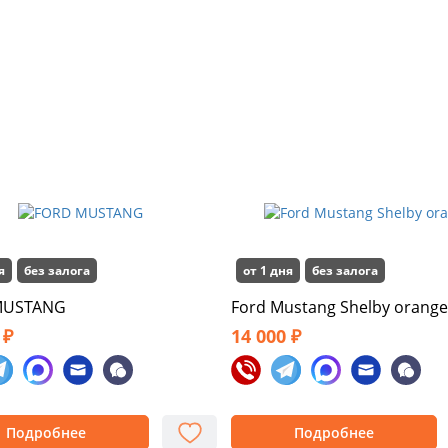
я
без залога
от 1 дня
без залога
MUSTANG
Ford Mustang Shelby orange
 ₽
14 000 ₽
Подробнее
Подробнее