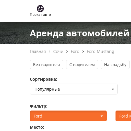
Прокат авто
Аренда автомобилей F
Главная
Сочи
Ford
Ford Mustang
Без водителя
С водителем
На свадьбу
Сортировка:
Фильтр:
Ford
Ford 
Место: