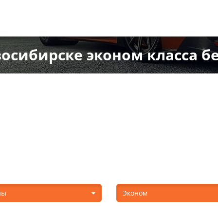
восибирске эконом класса б
ны
Эконом