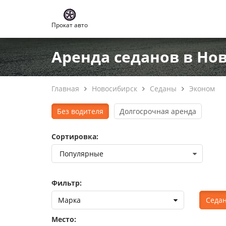
Прокат авто
Аренда седанов в Но
Главная
Новосибирск
Седаны
Эконом
Без водителя
Долгосрочная аренда
Сортировка:
Фильтр:
Марка
Седа
Место: