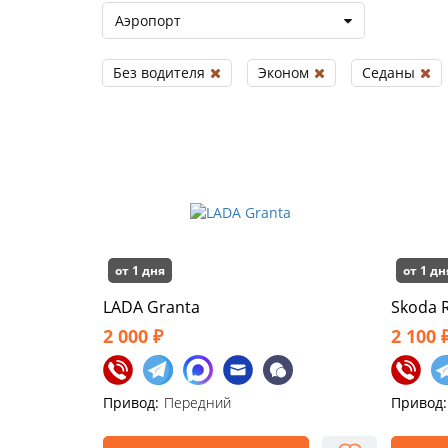
Аэропорт
Без водителя
Эконом
Седаны
от 1 дня
от 1 дн
LADA Granta
Skoda 
2 000 ₽
2 100 
Привод:
Передний
Привод: