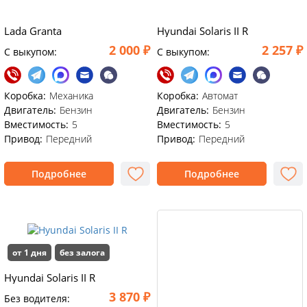
Lada Granta
Hyundai Solaris II R
2 000 ₽
2 257 ₽
C выкупом:
C выкупом:
Коробка:
Механика
Коробка:
Автомат
Двигатель:
Бензин
Двигатель:
Бензин
Вместимость:
5
Вместимость:
5
Привод:
Передний
Привод:
Передний
Подробнее
Подробнее
от 1 дня
без залога
Hyundai Solaris II R
3 870 ₽
Без водителя: