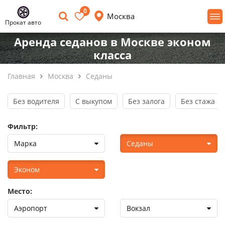
0
Москва
Прокат авто
Аренда седанов в Москве эконом
класса
Главная
Москва
Седаны
Без водителя
С выкупом
Без залога
Без стажа в
Фильтр:
Марка
Седаны
Эконом
Место:
Аэропорт
Вокзал