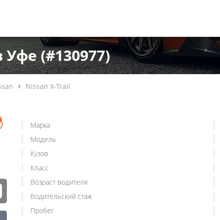
в Уфе (#130977)
ssan
Nissan X-Trail
Марка
Модель
Кузов
Класс
Возраст водителя
Водительский стаж
Пробег