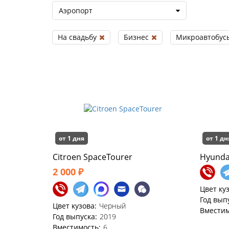
Аэропорт
На свадьбу
Бизнес
Микроавтобус
от 1 дня
от 1 дн
Citroen SpaceTourer
Hyundai
2 000 ₽
Цвет ку
Год вып
Цвет кузова:
Черный
Вместим
Год выпуска:
2019
Вместимость:
6