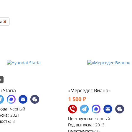
ы
я
 Staria
«Мерседес Виано»
1 500 ₽
зова:
черный
уска:
2021
Цвет кузова:
черный
ость:
8
Год выпуска:
2013
Вместимость:
6