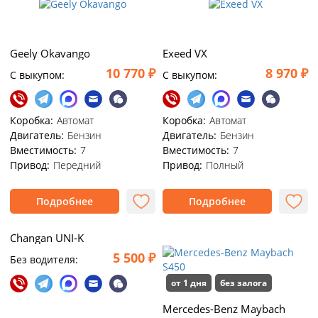
Geely Okavango
Exeed VX
10 770 ₽
8 970 ₽
C выкупом:
C выкупом:
Коробка:
Автомат
Коробка:
Автомат
Двигатель:
Бензин
Двигатель:
Бензин
Вместимость:
7
Вместимость:
7
Привод:
Передний
Привод:
Полный
Подробнее
Подробнее
Changan UNI-K
5 500 ₽
Без водителя:
от 1 дня
без залога
Mercedes-Benz Maybach