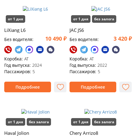
от 1 дня
от 1 дня
без залога
LiXiang L6
JАС JS6
10 490 ₽
3 420 ₽
Без водителя:
Без водителя:
Коробка:
АТ
Коробка:
АТ
Год выпуска:
2024
Год выпуска:
2022
Пассажиров:
5
Пассажиров:
5
Подробнее
Подробнее
от 1 дня
без залога
от 1 дня
без залога
Haval Jolion
Chery Arrizo8