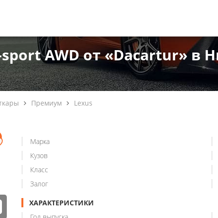
F-sport AWD от «Dacartur» в
ткары
Премиум
Lexus
Марка
Кузов
Класс
Залог
ХАРАКТЕРИСТИКИ
Год выпуска