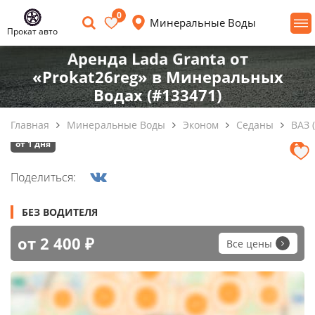
0
Минеральные Воды
Прокат авто
Аренда Lada Granta от
«Prokat26reg» в Минеральных
Водах (#133471)
Главная
Минеральные Воды
Эконом
Седаны
ВАЗ 
от 1 дня
Поделиться:
БЕЗ ВОДИТЕЛЯ
от 2 400 ₽
Все цены